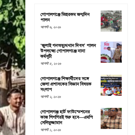
গোপালগঞ্জে ভিন্নরকম জন্মদিন
পালন
আগস্ট ৬, ২০২৬
‘জুলাই গনঅভ্যুথ্থান দিবস’ পালন
উপলক্ষ্যে গোপালগঞ্জে নানা
কর্মসূচী
আগস্ট ৫, ২০২৬
গোপালগঞ্জে শিক্ষার্থীদের সঙ্গে
জেলা প্রশাসকের বিজ্ঞান বিষয়ক
সংলাপ
আগস্ট ২, ২০২৬
গোপালগঞ্জ হার্ট ফাউন্ডেশনের
কাজ শিগগিরই শুরু হবে—এমপি
সেলিমুজ্জামান
আগস্ট ১, ২০২৬