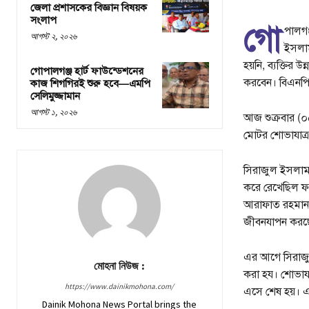
জেলা প্রশাসকের বিজ্ঞান বিষয়ক
সংলাপ
গো
পালগঞ
আগস্ট ২, ২০২৬
ইসলাম
হয়নি, ব্যক্তির 
গোপালগঞ্জ হার্ট ফাউন্ডেশনের
করবেন। বিএনপি 
কাজ শিগগিরই শুরু হবে—এমপি
সেলিমুজ্জামান
আগস্ট ১, ২০২৬
আজ শুক্রবার (০৫
মোটর শোভাযাত্র
সিরাজুল ইসলাম স
করে রেখেছিল ফ্
আরাফাত রহমান ক
জীবনযাপন করছ
এর আগে সিরাজু
মোহনা নিউজ :
করা হয। শোভাযাত
https://www.dainikmohona.com/
এসে শেষ হয়। এ
Dainik Mohona News Portal brings the