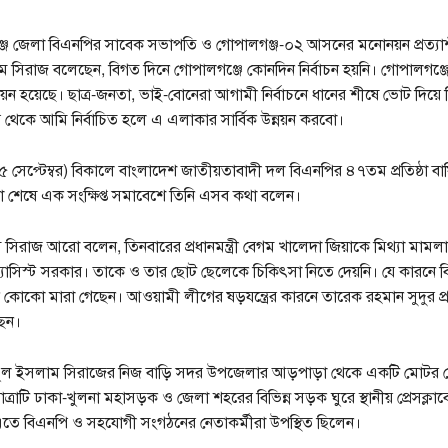
্জ জেলা বিএনপির সাবেক সভাপতি ও গোপালগঞ্জ-০২ আসনের মনোনয়ন প্রত্যা
 সিরাজ বলেছেন, বিগত দিনে গোপালগঞ্জে কোনদিন নির্বাচন হয়নি। গোপালগঞ্জে
উন্নয়ন হয়েছে। ছাত্র-জনতা, ভাই-বোনেরা আগামী নির্বাচনে ধানের শীষে ভোট দিয়ে ন
থেকে আমি নির্বাচিত হলে এ এলাকার সার্বিক উন্নয়ন করবো।
 সেপ্টেম্বর) বিকালে বাংলাদেশ জাতীয়তাবাদী দল বিএনপির ৪৭তম প্রতিষ্ঠা বার
া শেষে এক সংক্ষিপ্ত সমাবেশে তিনি এসব কথা বলেন।
িরাজ আরো বলেন, তিনবারের প্রধানমন্ত্রী বেগম খালেদা জিয়াকে মিথ্যা মামলা দ
যাসিস্ট সরকার। তাকে ও তার ছোট ছেলেকে চিকিৎসা নিতে দেয়নি। যে কারনে ব
োকো মারা গেছেন। আওয়ামী লীগের ষড়যন্ত্রের কারনে তারেক রহমান সুদুর প্রব
েন।
ল ইসলাম সিরাজের নিজ বাড়ি সদর উপজেলার আড়পাড়া থেকে একটি মোটর শো
্রাটি ঢাকা-খুলনা মহাসড়ক ও জেলা শহরের বিভিন্ন সড়ক ঘুরে স্থানীয় প্রেসক্লা
তে বিএনপি ও সহযোগী সংগঠনের নেতাকর্মীরা উপস্থিত ছিলেন।