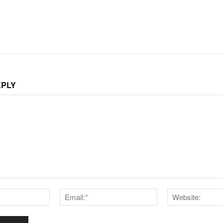
EPLY
Name:*
Email:*