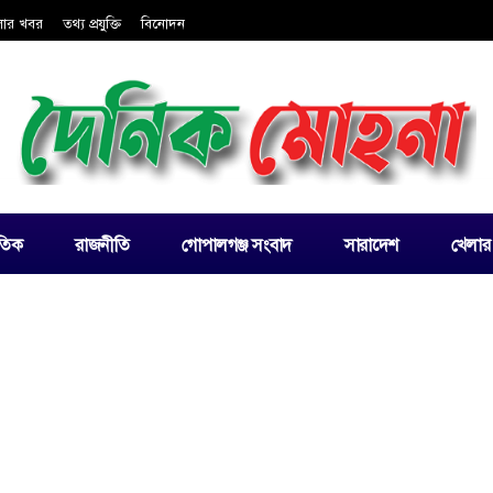
লার খবর
তথ্য প্রযুক্তি
বিনোদন
াতিক
রাজনীতি
গোপালগঞ্জ সংবাদ
সারাদেশ
খেলার