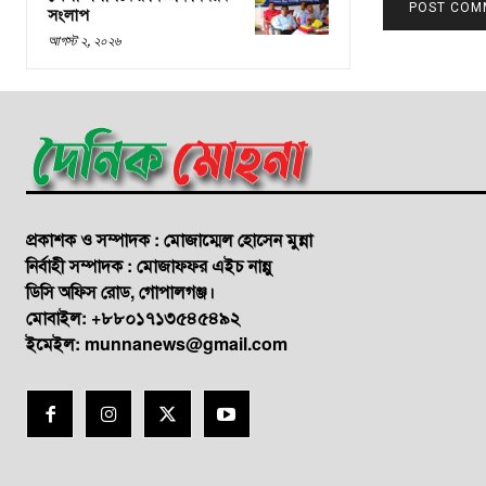
সংলাপ
আগস্ট ২, ২০২৬
প্রকাশক ও সম্পাদক : মোজাম্মেল হোসেন মুন্না
নির্বাহী সম্পাদক : মোজাফফর এইচ নান্নু
ডি‌সি অ‌ফিস রোড, গোপালগঞ্জ।
মোবাইল: +৮৮০১৭১৩৫৪৫৪৯২
ইমেইল: munnanews@gmail.com