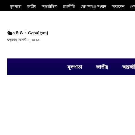
মূলপাতা
জাতীয়
আন্তর্জাতিক
রাজনীতি
গোপালগঞ্জ সংবাদ
সারাদেশ
খে
28.8
C
Gopālganj
শুক্রবার, আগস্ট ৭, ২০২৬
মূলপাতা
জাতীয়
আন্তর্জ