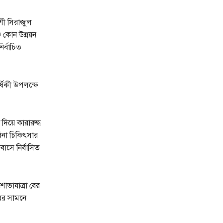
শী সিরাজুল
 কোন উন্নয়ন
ির্বাচিত
্ষিকী উপলক্ষে
িয়ে কারারুদ্ধ
িনা চিকিৎসার
াসে নির্বাসিত
ভাযাত্রা বের
বের সামনে