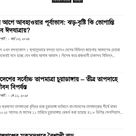
সোশ্যাল মিডিয়া
স্বাস্থ্য
 আগে আবহাওয়ার পূর্বাভাস: ঝড়-বৃষ্টি কি ভোগান্তি
বে ঈদযাত্রায়?
োর্ট :
-
মার্চ ১৩, ২০২৬
শে এখন বসন্তকাল। ক্যালেন্ডারে বসন্ত হলেও দেশের বিভিন্ন জায়গায় আকাশের চেহারা
েকেরই মনে হচ্ছে যেন বর্ষার আগাম আভাস। বিশেষ করে রাজধানী ঢাকাসহ বিভিন্ন...
দেশের সর্বোচ্চ তাপমাত্রা চুয়াডাঙ্গায় – তীব্র তাপদাহে
ন বিপর্যস্ত
োর্ট :
-
মে ১১, ২০২৫
 তাপমাত্রা বৃদ্ধির ধারা চুয়াডাঙ্গা বর্তমানে বাংলাদেশের তাপমাত্রার শীর্ষে থাকা
২৫ সালের মে মাসের ১১ তারিখে চুয়াডাঙ্গায় রেকর্ড করা হয়েছে ৪১.৮ ডিগ্রি সেলসিয়াস...
লগঞ্জের মুকসুদপুরে বৈশাখী ঝড়