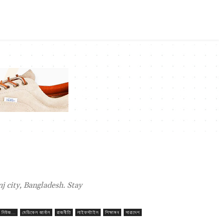
 city, Bangladesh. Stay
ং নিউজ...
মেডিকেল জার্নাল
রাজনীতি
লাইফস্টাইল
শিক্ষাঙ্গন
সারাদেশ