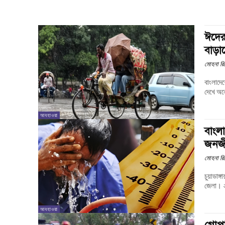
ঈদের
বাড়া
মোহনা রিপ
বাংলাদে
দেখে অন
আবহাওয়া
বাংলা
জনজীব
মোহনা রিপ
চুয়াডাঙ্গায় ক্রমাগত
জেলা। ২০
আবহাওয়া
গোপা