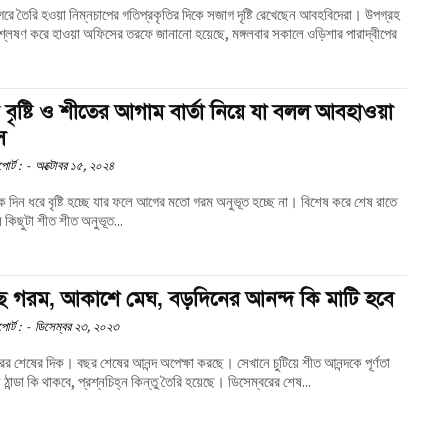
াগরে তৈরি হওয়া নিম্নচাপের গতিপ্রকৃতির দিকে সজাগ দৃষ্টি রেখেছেন আবহবিদেরা। উপগ্রহ
িশ্লেষণ করে হাওয়া অফিসের তরফে জানানো হয়েছে, মঙ্গলবার সকালে ওড়িশার পারাদ্বীপের
 বৃষ্টি ও শীতের আগাম বার্তা নিয়ে যা বলল আবহাওয়া
স
োর্ট :
-
অক্টোবর ১৫, ২০২৪
 দিন ধরে বৃষ্টি হচ্ছে যার ফলে আগের মতো গরম অনুভূত হচ্ছে না। বিশেষ করে শেষ রাতে
 কিছুটা শীত শীত অনুভূত...
ছে গরম, আকাশে মেঘ, বড়দিনের আনন্দ কি মাটি হবে
োর্ট :
-
ডিসেম্বর ২৩, ২০২৩
রের শেষের দিক। বছর শেষের আনন্দ অপেক্ষা করছে। সেখানে চুটিয়ে শীত আনন্দকে পূর্ণতা
ঠান্ডা কি থাকবে, প্রশ্নচিহ্ন কিন্তু তৈরি হয়েছে। ডিসেম্বরের শেষ...