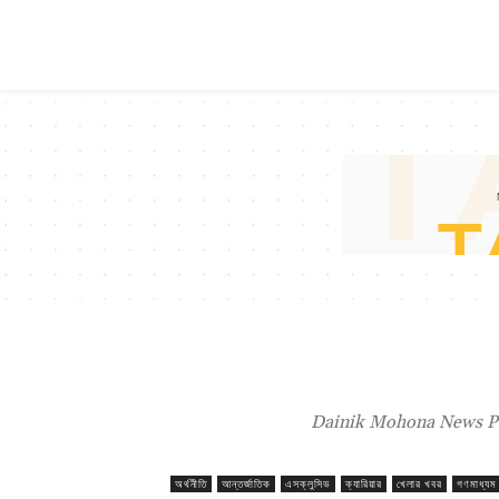
Dainik Mohona News Por
অর্থনীতি
আন্তর্জাতিক
এসক্লুসিভ
ক্যারিয়ার
খেলার খবর
গণমাধ্যম