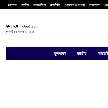
মূলপাতা
জাতীয়
আন্তর্জাতিক
রাজনীতি
গোপালগঞ্জ সংবাদ
সারাদেশ
খে
29.8
C
Gopālganj
বৃহস্পতিবার, আগস্ট ৬, ২০২৬
মূলপাতা
জাতীয়
আন্তর্জ