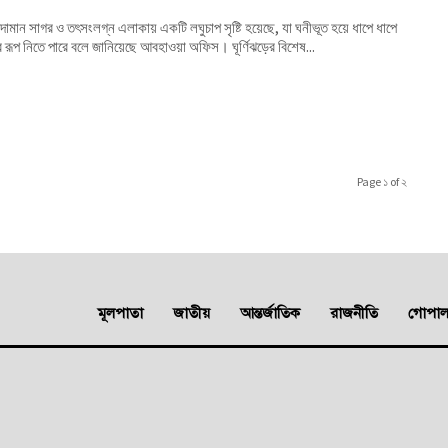
ন্দামান সাগর ও তৎসংলগ্ন এলাকায় একটি লঘুচাপ সৃষ্টি হয়েছে, যা ঘনীভূত হয়ে ধাপে ধাপে
ঘূর্ণিঝড়ের রূপ নিতে পারে বলে জানিয়েছে আবহাওয়া অফিস। ঘূর্ণিঝড়ের বিশেষ...
Page ১ of ২
মূলপাতা
জাতীয়
আন্তর্জাতিক
রাজনীতি
গোপালগ