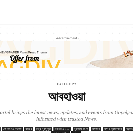
- Advertisement -
CATEGORY
আবহাওয়া
tal brings the latest news, updates, and events from Gopalganj
informed with trusted News.
গোপালগঞ্জ সংবাদ
জাতীয়
তথ্য প্রযুক্তি
নির্বাচন-২০২৫
প্রবাসে বাংলা
বিনোদন
বিশেষ প্রতিবেদন
ব্রেকি