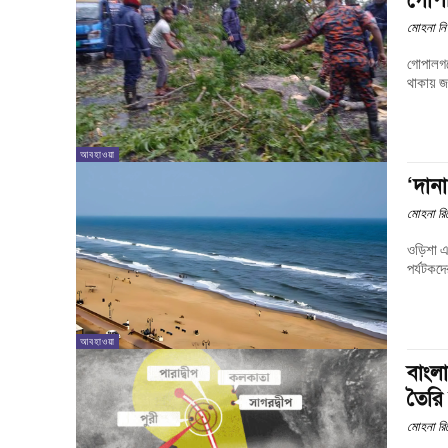
মোহনা নি
গোপালগঞ্
আবহাওয়া
‘দানা
মোহনা রিপ
ওড়িশা এ
পর্যটকদে
আবহাওয়া
বাংল
তৈরি 
মোহনা রিপ