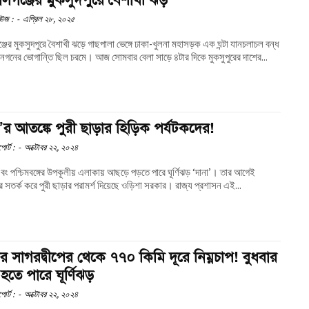
উজ :
-
এপ্রিল ২৮, ২০২৫
জের মুকসুদপুরে বৈশাখী ঝড়ে গাছপালা ভেঙ্গে ঢাকা-খুলনা মহাসড়ক এক ঘন্টা যানচলাচল বন্ধ
থাকায় জনগনের ভোগান্তি ছিল চরমে। আজ সোমবার বেলা সাড়ে ৪টার দিকে মুকসুপুরের দাশের...
’র আতঙ্কে পুরী ছাড়ার হিড়িক পর্যটকদের!
োর্ট :
-
অক্টোবর ২২, ২০২৪
বং পশ্চিমবঙ্গের উপকূলীয় এলাকায় আছড়ে পড়তে পারে ঘূর্ণিঝড় ‘দানা’। তার আগেই
র সতর্ক করে পুরী ছাড়ার পরামর্শ দিয়েছে ওড়িশা সরকার। রাজ্য প্রশাসন এই...
ার সাগরদ্বীপের থেকে ৭৭০ কিমি দূরে নিম্নচাপ! বুধবার
হতে পারে ঘূর্ণিঝড়
োর্ট :
-
অক্টোবর ২২, ২০২৪