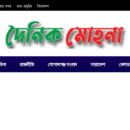
লার খবর
তথ্য প্রযুক্তি
বিনোদন
াতিক
রাজনীতি
গোপালগঞ্জ সংবাদ
সারাদেশ
খেলার