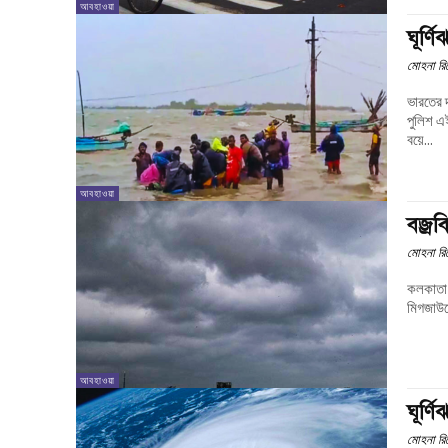
আবহাওয়া
ঘূর্
মোহনা রিপ
ভারতের 
পুলিশ এই কথা জান
বয়ে...
আবহাওয়া
বজ্রব
মোহনা রিপ
কলকাতা-স
মিগজাউমে
আবহাওয়া
ঘূর্
মোহনা রিপ