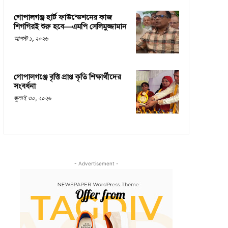
গোপালগঞ্জ হার্ট ফাউন্ডেশনের কাজ
শিগগিরই শুরু হবে—এমপি সেলিমুজ্জামান
আগস্ট ১, ২০২৬
গোপালগঞ্জে বৃত্তি প্রাপ্ত কৃতি শিক্ষার্থীদের
সংবর্ধনা
জুলাই ৩০, ২০২৬
- Advertisement -