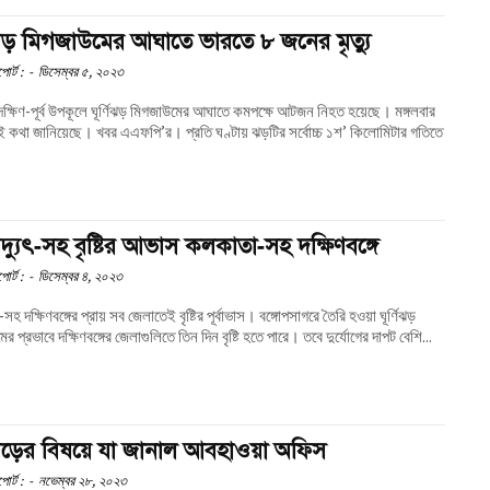
ণিঝড় মিগজাউমের আঘাতে ভারতে ৮ জনের মৃত্যু
োর্ট :
-
ডিসেম্বর ৫, ২০২৩
দক্ষিণ-পূর্ব উপকূলে ঘূর্ণিঝড় মিগজাউমের আঘাতে কমপক্ষে আটজন নিহত হয়েছে। মঙ্গলবার
িয়েছে। খবর এএফপি’র। প্রতি ঘণ্টায় ঝড়টির সর্বোচ্চ ১শ’ কিলোমিটার গতিতে
িদ্যুৎ-সহ বৃষ্টির আভাস কলকাতা-সহ দক্ষিণবঙ্গে
োর্ট :
-
ডিসেম্বর ৪, ২০২৩
হ দক্ষিণবঙ্গের প্রায় সব জেলাতেই বৃষ্টির পূর্বাভাস। বঙ্গোপসাগরে তৈরি হওয়া ঘূর্ণিঝড়
র প্রভাবে দক্ষিণবঙ্গের জেলাগুলিতে তিন দিন বৃষ্টি হতে পারে। তবে দুর্যোগের দাপট বেশি...
ণিঝড়ের বিষয়ে যা জানাল আবহাওয়া অফিস
োর্ট :
-
নভেম্বর ২৮, ২০২৩