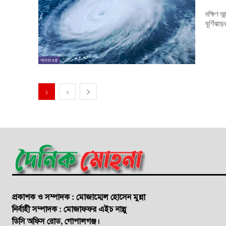
দক্ষিণ আ
আবহাওয়া
১
২
প্রকাশক ও সম্পাদক : মোজাম্মেল হোসেন মুন্না
নির্বাহী সম্পাদক : মোজাফফর এইচ নান্নু
ডি‌সি অ‌ফিস রোড, গোপালগঞ্জ।