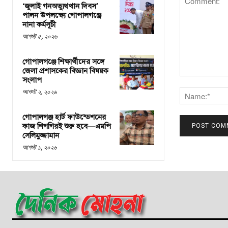
‘জুলাই গনঅভ্যুথ্থান দিবস’
পালন উপলক্ষ্যে গোপালগঞ্জে
নানা কর্মসূচী
আগস্ট ৫, ২০২৬
গোপালগঞ্জে শিক্ষার্থীদের সঙ্গে
জেলা প্রশাসকের বিজ্ঞান বিষয়ক
সংলাপ
Comment:
আগস্ট ২, ২০২৬
গোপালগঞ্জ হার্ট ফাউন্ডেশনের
কাজ শিগগিরই শুরু হবে—এমপি
সেলিমুজ্জামান
আগস্ট ১, ২০২৬