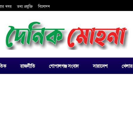
লার খবর
তথ্য প্রযুক্তি
বিনোদন
াতিক
রাজনীতি
গোপালগঞ্জ সংবাদ
সারাদেশ
খেলার