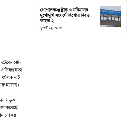
গোপালগঞ্জে ট্রাক ও নসিমনের
মুখোমুখি সংঘর্ষে কিশোর নিহত,
আহত-২
জুলাই ২৯, ২০২৬
জ-টেকেরহাট-
 প্রতিবন্ধকতা
আঞ্চলিক এই
ুরু হয়েছে।
কায় সড়ক
ধারণ করেছে।
ানানো হয়।