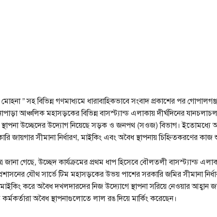
 মোহনা ” সহ বিভিন্ন গণমাধ্যমে ধারাবাহিকভাবে সংবাদ প্রকাশের পর গোপালগঞ্
াপাড়া আঞ্চলিক মহাসড়কের বিভিন্ন বাসস্ট্যান্ড এলাকায় দীর্ঘদিনের যানচলাচল
স্থাপনা উচ্ছেদের উদ্যোগ নিয়েছে সড়ক ও জনপথ (সওজ) বিভাগ। ইতোমধ্যে 
ি জায়গার সীমানা নির্ধারণ, মাইকিং এবং অবৈধ স্থাপনায় চিহ্নিতকরণের কাজ শ
রে জানা গেছে, উচ্ছেদ কার্যক্রমের প্রথম ধাপ হিসেবে বৌলতলী বাসস্ট্যান্ড এলা
্রশাসনের যৌথ সার্ভে টিম মহাসড়কের উভয় পাশের সরকারি জমির সীমানা নির্
ে মাইকিং করে অবৈধ দখলদারদের নিজ উদ্যোগে স্থাপনা সরিয়ে নেওয়ার আহ্বান জ
্ট কর্মকর্তারা অবৈধ স্থাপনাগুলোতে লাল রঙ দিয়ে মার্কিং করেছেন।