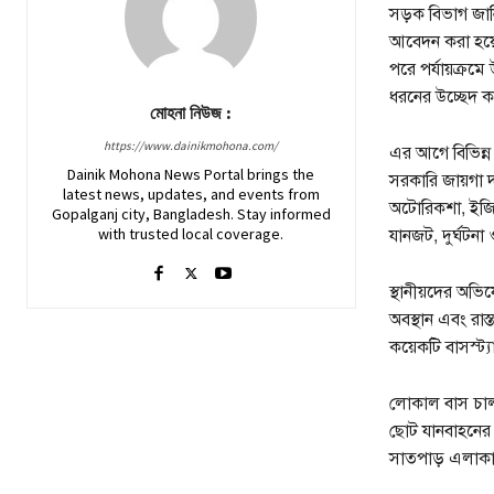
সড়ক বিভাগ জানি
আবেদন করা হয়েছ
পরে পর্যায়ক্রমে
ধরনের উচ্ছেদ কা
মোহনা নিউজ :
https://www.dainikmohona.com/
এর আগে বিভিন্ন
Dainik Mohona News Portal brings the
সরকারি জায়গা দ
latest news, updates, and events from
অটোরিকশা, ইজিবাই
Gopalganj city, Bangladesh. Stay informed
যানজট, দুর্ঘটনা 
with trusted local coverage.
স্থানীয়দের অভিয
অবস্থান এবং রা
কয়েকটি বাসস্ট্
লোকাল বাস চালক
ছোট যানবাহনের 
সাতপাড় এলাকায় 