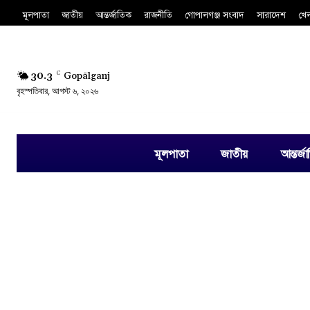
মূলপাতা
জাতীয়
আন্তর্জাতিক
রাজনীতি
গোপালগঞ্জ সংবাদ
সারাদেশ
খে
30.3
C
Gopālganj
বৃহস্পতিবার, আগস্ট ৬, ২০২৬
মূলপাতা
জাতীয়
আন্তর্জ