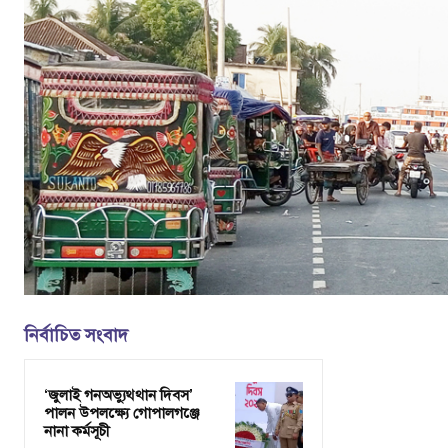
নির্বাচিত সংবাদ
‘জুলাই গনঅভ্যুথ্থান দিবস’
পালন উপলক্ষ্যে গোপালগঞ্জে
নানা কর্মসূচী