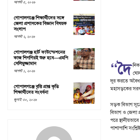
আগস্ট ৫, ২০২৬
গোপালগঞ্জে শিক্ষার্থীদের সঙ্গে
জেলা প্রশাসকের বিজ্ঞান বিষয়ক
সংলাপ
আগস্ট ২, ২০২৬
গোপালগঞ্জ হার্ট ফাউন্ডেশনের
কাজ শিগগিরই শুরু হবে—এমপি
“দৈ
সেলিমুজ্জামান
নিক
আগস্ট ১, ২০২৬
ঘোন
দূর করতে অবৈধ 
গোপালগঞ্জে বৃত্তি প্রাপ্ত কৃতি
মহাসড়কের সরকার
শিক্ষার্থীদের সংবর্ধনা
জুলাই ৩০, ২০২৬
সড়ক বিভাগ সূত্
বিভাগ ও জেলা প
পরে স্থানীয়ভাব
পাশাপাশি সংশ্লিষ