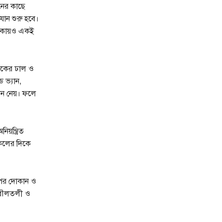
সনের কাছে
িযান শুরু হবে।
এলাকায়ও একই
ড়কের ঢাল ও
 ভ্যান,
থান নেয়। ফলে
য়ন্ত্রিত
কেলের দিকে
 ওপর দোকান ও
ে বৌলতলী ও