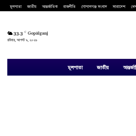
মূলপাতা
জাতীয়
আন্তর্জাতিক
রাজনীতি
গোপালগঞ্জ সংবাদ
সারাদেশ
খে
33.3
C
Gopālganj
রবিবার, আগস্ট ৯, ২০২৬
মূলপাতা
জাতীয়
আন্তর্জ