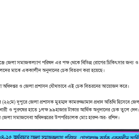
্জে জেলা সমাজকল্যাণ পরিষদ এর পক্ষ থেকে বিভিন্ন রোগের চিকিৎসার জন্য ও
লদের মাঝে এককালীন অনুদানের চেক বিতরণ করা হয়েছে।
 অধিদপ্তর ও জেলা প্রশাসন যৌথভাবে এই চেক বিতরনের আয়োজন করে।
 (২২মে) দুপুরে জেলা প্রশাসক মুহম্মদ কামরুজ্জামান প্রধান অতিথি হিসেবে জ
ধ নারী ও পুরুষের হাতে ১লক্ষ ৯৯হাজার টাকার আর্থিক অনুদানের চেক তুলে দেন।অ
ন জেলা সমাজসেবা অধিদপ্তরের উপপরিচালক মোঃ হারুন-অর- রশিদ।