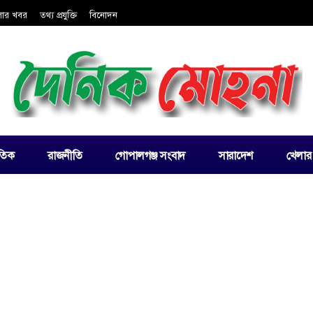
লার খবর
তথ্য প্রযুক্তি
বিনোদন
াতিক
রাজনীতি
গোপালগঞ্জ সংবাদ
সারাদেশ
খেলার