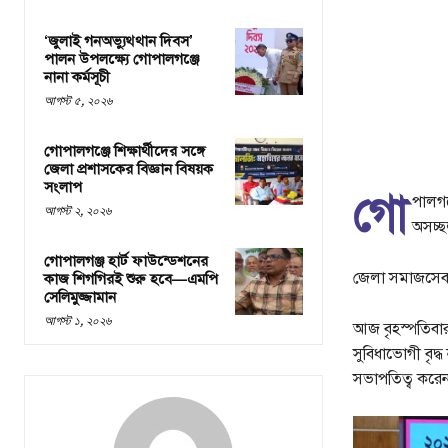
‘জুলাই গনঅভ্যুথ্থান দিবস’
পালন উপলক্ষ্যে গোপালগঞ্জে
নানা কর্মসূচী
আগস্ট ৫, ২০২৬
গোপালগঞ্জে শিক্ষার্থীদের সঙ্গে
জেলা প্রশাসকের বিজ্ঞান বিষয়ক
সংলাপ
গো
পালগঞ
আগস্ট ২, ২০২৬
অসচ্ছ
গোপালগঞ্জ হার্ট ফাউন্ডেশনের
জেলা সমাজসেবা
কাজ শিগগিরই শুরু হবে—এমপি
সেলিমুজ্জামান
আগস্ট ১, ২০২৬
আজ বৃহস্পতিবার
সুবিধাভোগী বৃদ্
সভাপতিত্ব করে