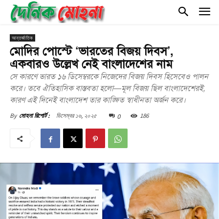
আন্তর্জাতিক
মোদির পোস্টে ‘ভারতের বিজয় দিবস’,
একবারও উল্লেখ নেই বাংলাদেশের নাম
সে কারণে ভারত ১৬ ডিসেম্বরকে নিজেদের বিজয় দিবস হিসেবেও পালন
করে। তবে ঐতিহাসিক বাস্তবতা হলো—মূল বিজয় ছিল বাংলাদেশেরই,
কারণ এই দিনেই বাংলাদেশ তার কাঙ্ক্ষিত স্বাধীনতা অর্জন করে।
0
ডিসেম্বর ১৬, ২০২৫
186
By
মোহনা রিপোর্ট :