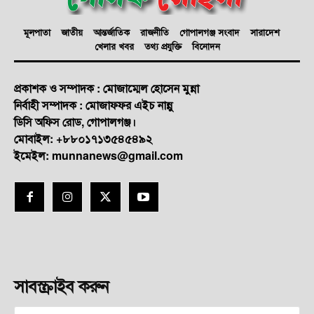
মূলপাতা
জাতীয়
আন্তর্জাতিক
রাজনীতি
গোপালগঞ্জ সংবাদ
সারাদেশ
খেলার খবর
তথ্য প্রযুক্তি
বিনোদন
প্রকাশক ও সম্পাদক : মোজাম্মেল হোসেন মুন্না
নির্বাহী সম্পাদক : মোজাফফর এইচ নান্নু
ডি‌সি অ‌ফিস রোড, গোপালগঞ্জ।
মোবাইল: +৮৮০১৭১৩৫৪৫৪৯২
ইমেইল: munnanews@gmail.com
সাবস্ক্রাইব করুন