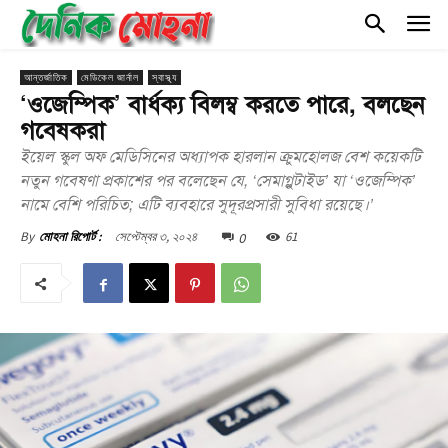
আন্তর্জাতিক
মেডিকেল জার্নাল
স্বাস্থ্য
‘ওজেম্পিক’ বার্ধক্য বিলম্ব করতে পারে, বলছেন
গবেষকরা
ইয়েল স্কুল অফ মেডিসিনের অধ্যাপক হারলান ক্রুমহোলজ বেশ কয়েকটি
নতুন গবেষণা প্রকাশের পর বলেছেন যে, ‘সেমাগ্লুটাইড’ যা ‘ওজেম্পিক’
নামে বেশি পরিচিত; এটি ব্যবহারে সুদূরপ্রসারী সুবিধা রয়েছে।’
0
সেপ্টেম্বর ৩, ২০২৪
61
By
মোহনা রিপোর্ট :