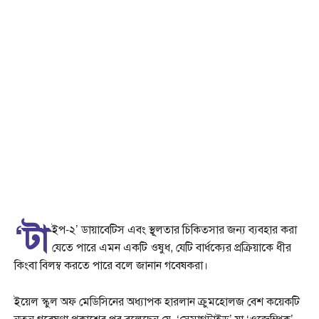
‘টা
ইপ-২’ ডায়াবেটিস এবং স্থূলতার চিকিত্সার জন্য ব্যবহার করা
যেতে পারে এমন একটি ওষুধ, যেটি বার্ধক্যের প্রক্রিয়াকে ধীর
কিংবা বিলম্ব করতে পারে বলে জানান গবেষকরা।
ইয়েল স্কুল অফ মেডিসিনের অধ্যাপক হারলান ক্রুমহোলজ বেশ কয়েকটি
নতুন গবেষণা প্রকাশের পর বলেছেন যে, ‘সেমাগ্লুটাইড’ যা ‘ওজেম্পিক’