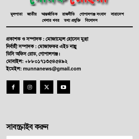
মূলপাতা
জাতীয়
আন্তর্জাতিক
রাজনীতি
গোপালগঞ্জ সংবাদ
সারাদেশ
খেলার খবর
তথ্য প্রযুক্তি
বিনোদন
প্রকাশক ও সম্পাদক : মোজাম্মেল হোসেন মুন্না
নির্বাহী সম্পাদক : মোজাফফর এইচ নান্নু
ডি‌সি অ‌ফিস রোড, গোপালগঞ্জ।
মোবাইল: +৮৮০১৭১৩৫৪৫৪৯২
ইমেইল: munnanews@gmail.com
সাবস্ক্রাইব করুন