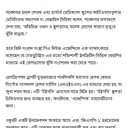
গবেষণার প্রধান লেখক এবং হার্ভার্ড মেডিক্যাল স্কুলের কার্ডিওভাসকুলার
মেডিসিনের অধ্যাপক ড: বেঞ্জামিন সিরিকা বলেন, গবেষণার ফলাফলে
দেখা যায়, ‘অতিরিক্ত ওজন ও স্থূলতাসহ অনেক রোগের কারণে মৃত্যুর
ঝুঁকি বাড়ায়।”
তবে তিনি সংবাদ সংস্থা পিএ নিউজ এজেন্সিকে এক সাক্ষাৎকারে
বলেছেন যে সেমগ্লুটাইড-এর মতো শক্তিশালী ইনক্রিটিন-ভিত্তিক থেরাপির
মাধ্যমে এই রোগগুলোর ঝুঁকি সংশোধন করা যেতে পারে।
প্রেসক্রিপশন ড্রাগটি যুক্তরাজ্যের পাবলিকলি ফান্ডেড হেলথ কেয়ার
সিস্টেম ন্যাশনাল হেলথ সার্ভিস (এনএইচএস)-এর মাধ্যমে দেয়া হয়, যা
ক্ষুধা দমন করে। এটি ‘উইগভি’ ব্র্যান্ডের নামে বিক্রি হয়। ‘উইগভি’ স্থূলতা
চিকিত্সার জন্য ব্যবহৃত হয়। অন্যদিকে, ‘ওজেম্পিক’ ডায়াবেটিসের
জন্য।
ওষুধটি একটি ইনজেকশন আকারে আসে এবং ‘জিএলপি-১’ হরমোনের
অনুকরণ করে। এটি সেবনের ফলে ব্যবহারকারী তৃপ্ত এবং কম ক্ষুধার্ত