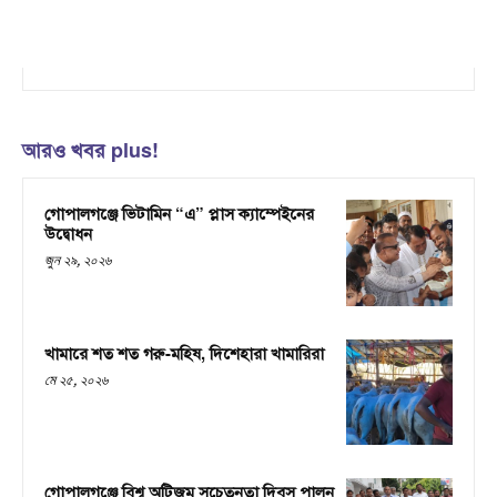
আরও খবর plus!
গোপালগঞ্জে ভিটামিন “এ” প্লাস ক্যাম্পেইনের
উদ্বোধন
জুন ২৯, ২০২৬
খামারে শত শত গরু-মহিষ, দিশেহারা খামারিরা
মে ২৫, ২০২৬
গোপালগঞ্জে বিশ্ব অটিজম সচেতনতা দিবস পালন