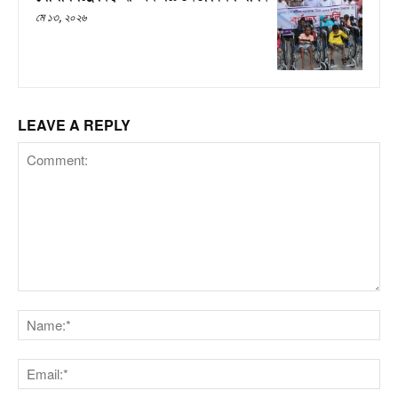
মে ১৩, ২০২৬
LEAVE A REPLY
Comment:
Na
Em