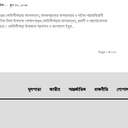
উজ :
-
জুন ৩০, ২০২৬
্জের কোটালীপাড়ায় মানববন্ধন, মাদকদ্রব্যের অপব্যবহার ও অবৈধ পাচারবিরোধী
াতিক দিবস উপলক্ষে গোপালগঞ্জের কোটালীপাড়ায় মানববন্ধন, র‌্যালী ও আলোচনাসভা
অনুষ্ঠিত হয়ে। কোটালীপাড়া উপজেলা প্রশাসন ও বাংলাদেশ ইয়ুথ...
Page ২ of ৩০৬
মূলপাতা
জাতীয়
আন্তর্জাতিক
রাজনীতি
গোপালগ