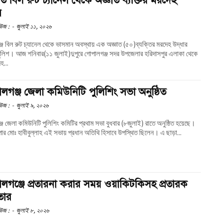
র
উজ :
-
জুলাই ১১, ২০২৬
্জ বিল রুট চ্যানেল থেকে ভাসমান অবস্থায় এক অজ্ঞাত (৫০)ব্যক্তির মরদেহ উদ্ধার
গঞ্জ সদর উপজেলার হরিদাসপুর এলাকা থেকে
হ...
লগঞ্জ জেলা কমিউনিটি পুলিশিং সভা অনুষ্ঠিত
উজ :
-
জুলাই ৯, ২০২৬
জ জেলা কমিউনিটি পুলিশিং কমিটির প্রথাম সভা বুধবার (৮জুলাই) রাতে অনুষ্ঠিত হয়েছে।
পার মোঃ হাবীবুল্লাহ এই সভায় প্রধান অতিথি হিসাবে উপস্থিত ছিলেন। এ ছাড়া...
লগঞ্জে প্রতারনা করার সময় ওয়াকিটকিসহ প্রতারক
তার
উজ :
-
জুলাই ৮, ২০২৬