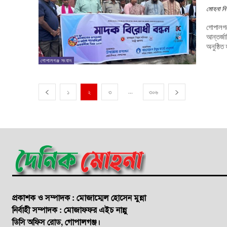
মোহনা নি
গোপালগঞ
আন্তর্জ
গোপালগঞ্জ সংবাদ
...
১
২
৩
৩০৬
প্রকাশক ও সম্পাদক : মোজাম্মেল হোসেন মুন্না
নির্বাহী সম্পাদক : মোজাফফর এইচ নান্নু
ডি‌সি অ‌ফিস রোড, গোপালগঞ্জ।