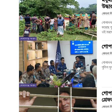
উদ্ধা
মোহনা নি
গোপালগঞ
করেছে পুলিশ। আজ শনিবার(১১ জুলাই)দুপুরে গোপাল
ওই মরদে
গোপালগঞ্জ সংবাদ
গোপা
মোহনা নি
গোপালগঞ্
পুলিশ সু
গোপালগঞ্জ সংবাদ
গোপা
গ্রেফ
মোহনা নি