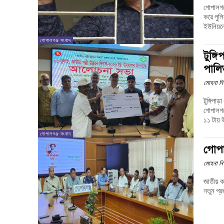
গোপালগঞ
করে পুলিশে দিয়েছে 
ইউনিয়নে
গোপালগঞ্জ সংবাদ
টুঙ্গ
পাল
মোহনা নি
টুঙ্গিপাড়া (গোপালগঞ্জ) 
গোপালগঞ্জের 
১১ টায় 
গোপালগঞ্জ সংবাদ
গোপা
মোহনা নি
জাতীয় 
নতুন প্র