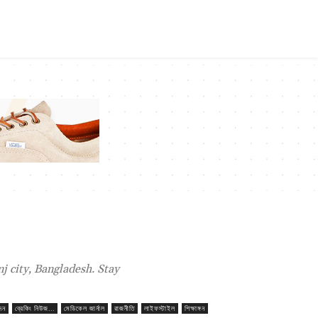
 city, Bangladesh. Stay
দন
ব্রেকিং নিউজ...
মেডিকেল জার্নাল
রাজনীতি
লাইফস্টাইল
শিক্ষাঙ্গন