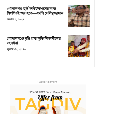
গোপালগঞ্জ হার্ট ফাউন্ডেশনের কাজ
শিগগিরই শুরু হবে—এমপি সেলিমুজ্জামান
আগস্ট ১, ২০২৬
গোপালগঞ্জে বৃত্তি প্রাপ্ত কৃতি শিক্ষার্থীদের
সংবর্ধনা
জুলাই ৩০, ২০২৬
- Advertisement -