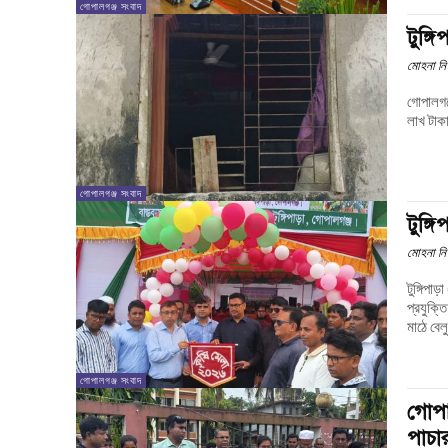
গোপালগঞ্জ সংবাদ
টুঙ্গ
মোহনা নি
গোপালগঞ্
গোপালগঞ্জ সংবাদ
টুঙ্গ
মোহনা নি
টুঙ্গিপাড়া (গোপালগঞ্জ) প
প্রযুক্তি মেলার উদ্
মাঠে বেলু
গোপালগঞ্জ সংবাদ
গোপা
পাচার