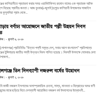
্জের কাশিয়ানীতে প্রতারনা করার সময় ওয়াকিটকিসহ রহমান নামের এক প্রতারক আটক
স্থানীয় জনতা। আজ বুধবার(৮জুলাই)দুপুরে কাশিয়ানী উপজেলার সাজাইল
র কুসুমদিয়া গ্রাম থেকে...
িপাড়ায় বর্ণাঢ্য আয়োজনে জাতীয় পল্লী উন্নয়ন দিবস
িত
উজ :
-
জুলাই ৬, ২০২৬
প্রতিনিধিঃ "উন্নত পল্লী সমৃদ্ধ দেশ, সবার আগে বাংলাদেশ" প্রতিপাদ্যে
টুঙ্গিপাড়ায় জাতীয় পল্লী উন্নয়ন দিবস পালিত হয়েছে। দিবসটি উপলক্ষে সোমবার বেলা
উপজেলা...
লগঞ্জে তিন দিনব্যাপী নজরুল বর্ষের উদ্বোধন
উজ :
-
জুলাই ২, ২০২৬
কবি কাজী নজরুল ইসলামের অসাম্প্রদায়িক চেতনা, সাম্য, মানবতা ও বিদ্রোহের অমর বাণী
জন্মের মাঝে ছড়িয়ে দিতে দেশব্যাপী আয়োজিত নজরুল বর্ষ উদযাপনের উদ্বোধনী...