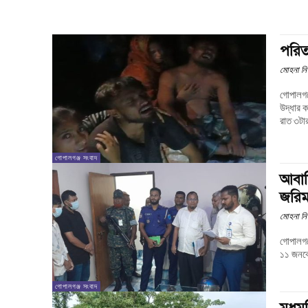
পরিত্
মোহনা নি
গোপালগঞ
উদ্ধার করে
রাত ৩টার
গোপালগঞ্জ সংবাদ
আবাস
জরিম
মোহনা নি
গোপালগঞ
১১ জনকে
গোপালগঞ্জ সংবাদ
মধুম