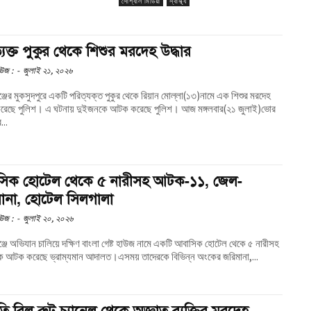
সোশ্যাল মিডিয়া
স্বাস্থ্য
যক্ত পুকুর থেকে শিশুর মরদেহ উদ্ধার
উজ :
-
জুলাই ২১, ২০২৬
্জের মুকসুদপুরে একটি পরিত্যক্ত পুকুর থেকে রিয়ান মোল্লা(১৩)নামে এক শিশুর মরদেহ
ছে পুলিশ। এ ঘটনায় দুইজনকে আটক করেছে পুলিশ। আজ মঙ্গলবার(২১ জুলাই)ভোর
...
িক হোটেল থেকে ৫ নারীসহ আটক-১১, জেল-
ানা, হোটেল সিলগালা
উজ :
-
জুলাই ২০, ২০২৬
্জে অভিযান চালিয়ে দক্ষিণ বাংলা গেষ্ট হাউজ নামে একটি আবাসিক হোটেল থেকে ৫ নারীসহ
 আটক করেছে ভ্রাম্যমান আদালত।এসময় তাদেরকে বিভিন্ন অংকের জরিমানা,...
তি বিল রুট চ্যানেল থেকে অজ্ঞাত ব্যক্তির মরদেহ