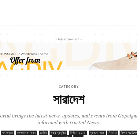
- Advertisement -
CATEGORY
সারাদেশ
tal brings the latest news, updates, and events from Gopalganj
informed with trusted News.
গণমাধ্যম
গোপালগঞ্জ সংবাদ
জাতীয়
তথ্য প্রযুক্তি
নির্বাচন-২০২৫
প্রবাসে বাংলা
বিনোদন
বিশেষ প্রতিবে