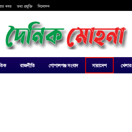
লার খবর
তথ্য প্রযুক্তি
বিনোদন
াতিক
রাজনীতি
গোপালগঞ্জ সংবাদ
সারাদেশ
খেলার