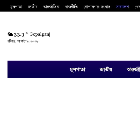
মূলপাতা
জাতীয়
আন্তর্জাতিক
রাজনীতি
গোপালগঞ্জ সংবাদ
সারাদেশ
খে
33.3
C
Gopālganj
রবিবার, আগস্ট ৯, ২০২৬
মূলপাতা
জাতীয়
আন্তর্জ